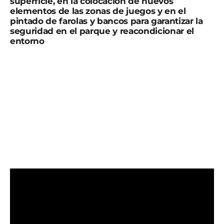
superficie, en la colocación de nuevos
elementos de las zonas de juegos y en el
pintado de farolas y bancos para garantizar la
seguridad en el parque y reacondicionar el
entorno
La alcaldesa de Puerto Lumbreras, María Ángeles
Túnez, ha informado de las obras que se están
llevando a cabo en el municipio.
“De nuevo, llevamos a cabo la reparación de uno de los
parques infantiles de Puerto Lumbreras. En esta
ocasión, ya han comenzado las obras de mejora en el
conocido parque Augusto Vels de la localidad para que
los vecinos disfruten, con total seguridad, de este
espacio.