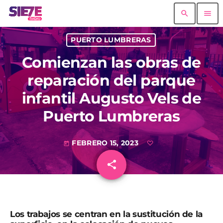
search
menu
PUERTO LUMBRERAS
Comienzan las obras de
reparación del parque
infantil Augusto Vels de
Puerto Lumbreras
FEBRERO 15, 2023
today
share
email
Los trabajos se centran en la sustitución de la