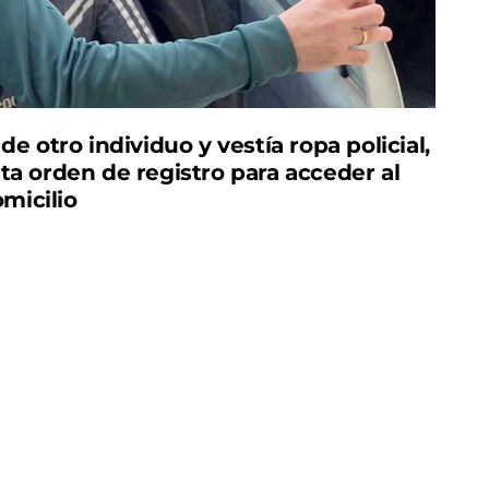
 otro individuo y vestía ropa policial,
ta orden de registro para acceder al
micilio
esarrollado la operación ‘Change’, una
 cometido en un domicilio de Abarán que se ha
 de uno de los autores, que se hizo pasar por
a.
ía de los delitos de usurpación de funciones y de
na de Abarán denunció haber sido objeto de un
os con uniforme policial, accedieron a su
e registro y aprovecharon su desconcierto para