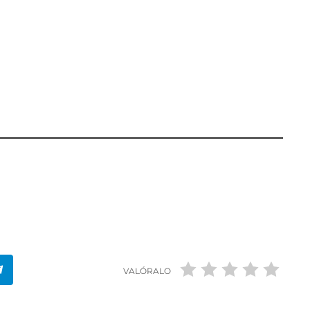
ola, vecino de Archena y con antecedentes
ido puestos a disposición del juzgado de Instrucción
 y pendiente de la detención del segundo
VALÓRALO