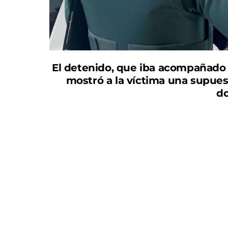
El detenido, que iba acompañado de
mostró a la víctima una supues
do
La Guardia Civil de la Región de Murcia ha d
investigación dirigida a esclarecer el robo
saldado, hasta el momento, con la detención
policía para acceder al domicilio de la víctim
Al detenido se le atribuye la presunta autor
hurto.
La investigación se inició cuando una veci
robo perpetrado por dos jóvenes que, vestid
domicilio con una supuesta orden judicial d