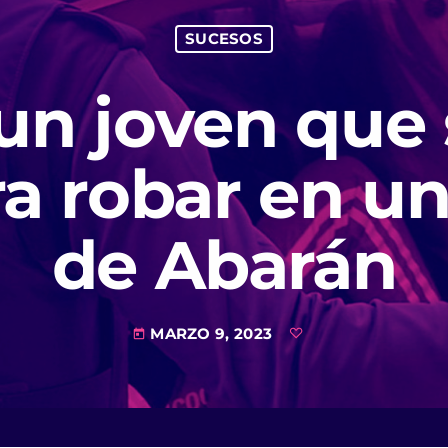
SUCESOS
un joven que 
ra robar en u
de Abarán
MARZO 9, 2023
today