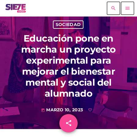
search
menu
SOCIEDAD
Educación pone en
marcha un proyecto
experimental para
mejorar el bienestar
mental y social del
alumnado
MARZO 10, 2023
today
share
email