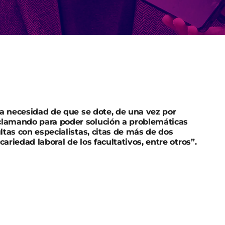
la necesidad
de que se dote, de una vez por
clamando para poder solución a problemáticas
ltas con especialistas, citas de más de dos
ariedad laboral de los facultativos, entre otros”.
anunciado su participación en la manifestación en
jueves a las 20:00 horas, organizada por la
Área III.
umar a esta iniciativa para volver a exigir
s días denunciábamos que el Área III de Salud