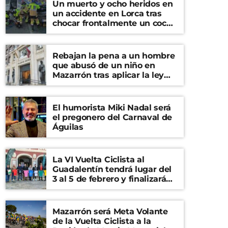
Un muerto y ocho heridos en
un accidente en Lorca tras
chocar frontalmente un coche
y una furgoneta
Rebajan la pena a un hombre
que abusó de un niño en
Mazarrón tras aplicar la ley
del ‘solo sí es sí’
El humorista Miki Nadal será
el pregonero del Carnaval de
Águilas
La VI Vuelta Ciclista al
Guadalentín tendrá lugar del
3 al 5 de febrero y finalizará
en el Castillo de Lorca
Mazarrón será Meta Volante
de la Vuelta Ciclista a la