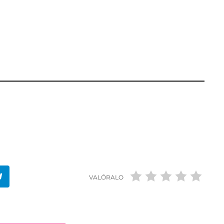
rá la Avenida Juan Carlos I, hasta la plaza del Óvalo,
 terminar en la Plaza de España, frente al
.
VALÓRALO