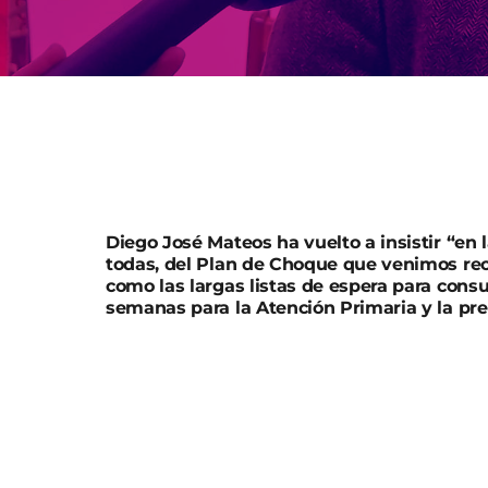
Diego José Mateos ha vuelto a insistir “en 
todas, del Plan de Choque que venimos re
como las largas listas de espera para consu
semanas para la Atención Primaria y la prec
El alcalde de Lorca, Diego José Mateos, ha 
defensa de la Sanidad que tendrá lugar este 
Plataforma en Defensa de la Sanidad Pública 
El primer edil ha señalado que “nos vamos a s
soluciones inmediatas ya que hace solo uno