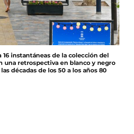
 16 instantáneas de la colección del
n una retrospectiva en blanco y negro
las décadas de los 50 a los años 80
 20 de julio y hasta el próximo 30 de agosto, la
 que recoge una selección de 16 instantáneas del
 inmortalizar escenas de lo cotidiano cargadas
osincrasia del modo de vivir de la ciudad.
ncejal de Cultura e Identidad, Diego Avilés, quien
ere implantar el Ayuntamiento de Murcia «tiene
rcándola al ciudadano en distintos formatos».