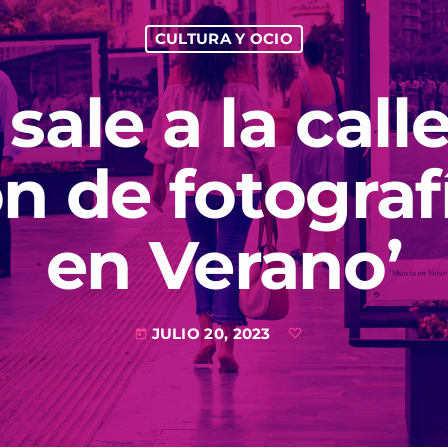
CULTURA Y OCIO
 sale a la call
n de fotograf
en Verano’
JULIO 20, 2023
today