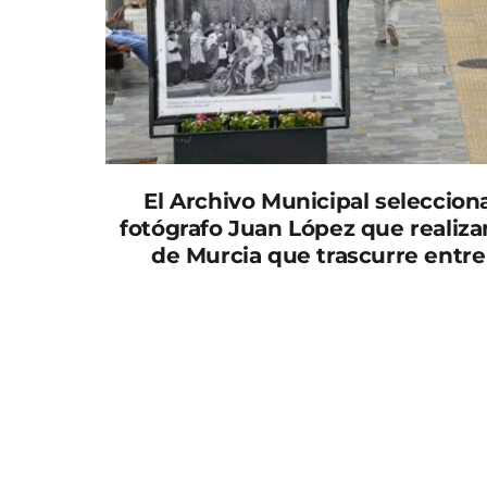
El Archivo Municipal selecciona
fotógrafo Juan López que realiza
de Murcia que trascurre entre 
El paseo Alfonso X El Sabio acoge, desde hoy
exposición de fotografía ‘Murcia en Verano’,
fotógrafo murciano Juan López, conocido por
de simbolismo y muy identificadas con la idi
A la apertura de la muestra ha asistido el co
ha señalado que el modelo cultural que qui
como epicentro democratizar la cultura, ace