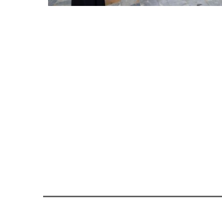
El Archivo Municipal ha sido el encargado de 
palabras de Diego Avilés, «constituyen una 
los 80, que reflejan no sólo la evolución de 
evocadoras de un tiempo pasado que nos r
«Un documento histórico gráfico que, ademá
reciente, hace una labor social, cultural y 
edil.
La exposición se enmarca dentro del progr
y forma parte de los denominados ‘Paseos co
que consta de una serie de exposiciones de 
pretende que las calles de Murcia se conviert