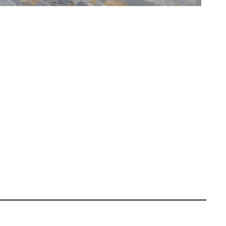
realizar la selección de 16 fotografías que, en
mirada en blanco y negro a las décadas de los 50 a
las calles de la ciudad, sino también escenas
ecuerdan quienes somos y de dónde venimos».
s de recoger un pedacito de nuestra historia
vertebradora de nuestra identidad», ha apuntado el
amación del Ayuntamiento de «Murcia en Verano»
n Arte’, programa que desarrolla la concejalía y
gran formato en la vía pública, con el que
an en una gran sala de arte al aire libre.