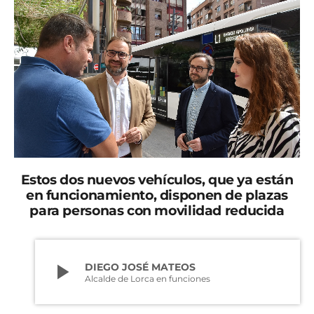
Estos dos nuevos vehículos, que ya están
en funcionamiento,
disponen de plazas
para personas con movilidad reducida
play_arrow
DIEGO JOSÉ MATEOS
Alcalde de Lorca en funciones