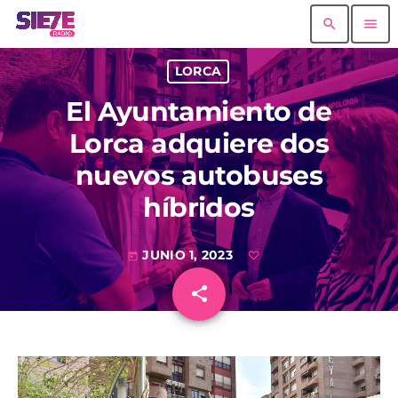
search
menu
LORCA
El Ayuntamiento de
Lorca adquiere dos
nuevos autobuses
híbridos
JUNIO 1, 2023
today
share
email