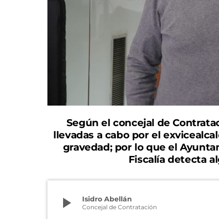
Según el concejal de Contrata
llevadas a cabo por el exvicealca
gravedad; por lo que el Ayuntam
Fiscalía detecta a
play_arrow
Isidro Abellán
Concejal de Contratación