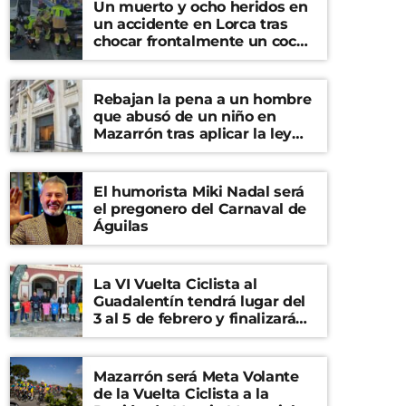
Un muerto y ocho heridos en
un accidente en Lorca tras
chocar frontalmente un coche
y una furgoneta
Rebajan la pena a un hombre
que abusó de un niño en
Mazarrón tras aplicar la ley
del ‘solo sí es sí’
El humorista Miki Nadal será
el pregonero del Carnaval de
Águilas
La VI Vuelta Ciclista al
Guadalentín tendrá lugar del
3 al 5 de febrero y finalizará
en el Castillo de Lorca
Mazarrón será Meta Volante
de la Vuelta Ciclista a la