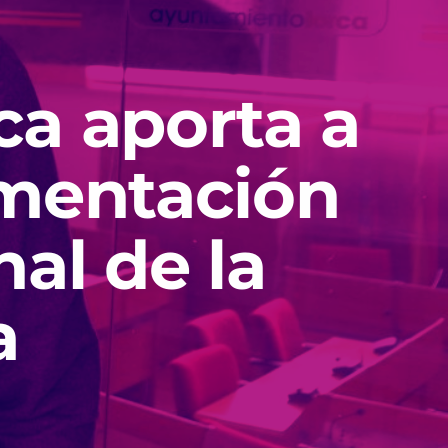
ca aporta a
umentación
al de la
a