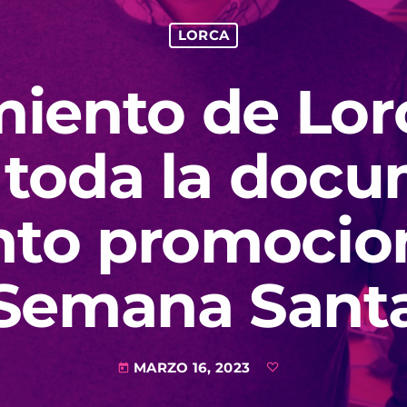
LORCA
iento de Lor
ía toda la doc
nto promocion
Semana Sant
MARZO 16, 2023
today