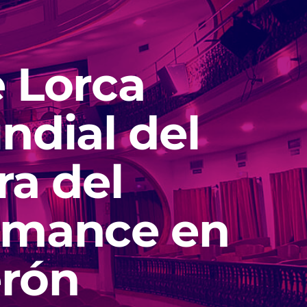
 Lorca
dial del
ra del
ormance en
erón