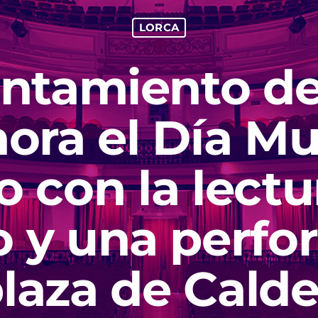
LORCA
untamiento de
ra el Día Mun
o con la lectu
o y una perf
plaza de Cald