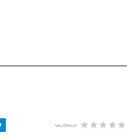
ste género artístico ha estado presente a lo
anidad. Con el teatro el espectador es capaz de
s dar visibilidad a este género tan querido por
VALÓRALO