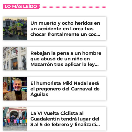
LO MÁS LEÍDO
Un muerto y ocho heridos en
un accidente en Lorca tras
chocar frontalmente un coche
y una furgoneta
Rebajan la pena a un hombre
que abusó de un niño en
Mazarrón tras aplicar la ley
del ‘solo sí es sí’
El humorista Miki Nadal será
el pregonero del Carnaval de
Águilas
La VI Vuelta Ciclista al
Guadalentín tendrá lugar del
3 al 5 de febrero y finalizará
en el Castillo de Lorca