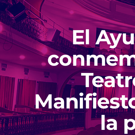
El Ay
conmemo
Teatr
Manifiest
la 