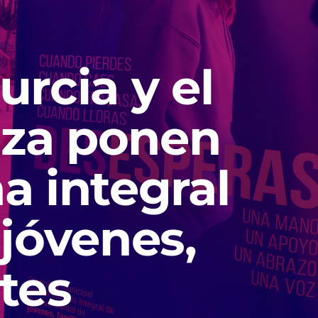
rcia y el
nza ponen
 integral
 jóvenes,
tes