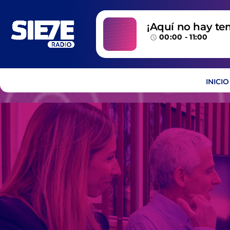
¡Aquí no hay te
00:00 - 11:00
temazos!
access_time
INICIO