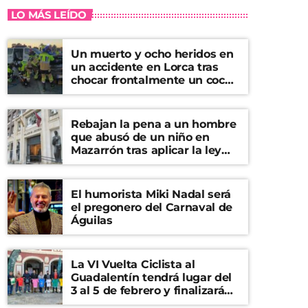
LO MÁS LEÍDO
Un muerto y ocho heridos en
un accidente en Lorca tras
chocar frontalmente un coche
y una furgoneta
Rebajan la pena a un hombre
que abusó de un niño en
Mazarrón tras aplicar la ley
del ‘solo sí es sí’
El humorista Miki Nadal será
el pregonero del Carnaval de
Águilas
La VI Vuelta Ciclista al
Guadalentín tendrá lugar del
3 al 5 de febrero y finalizará
en el Castillo de Lorca