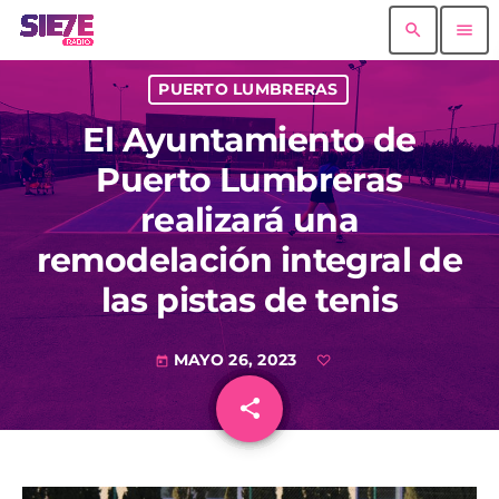
search
menu
PUERTO LUMBRERAS
El Ayuntamiento de
Puerto Lumbreras
realizará una
remodelación integral de
las pistas de tenis
MAYO 26, 2023
today
share
email