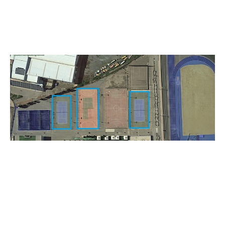
sintéticas para las pistas de tenis existentes,
incorporando una tercera pista de tenis, así como
posterior marcado y señalización de dichas pistas
mediante pintura plástica”.
“Además, se mejorará la eficiencia energética y el
alumbrado de las pistas, gracias a la sustitución de los
proyectores existentes por nuevos proyectores de tipo
LED de 280 w”, ha manifestado el concejal.
Burrueco ha indicado que “la experiencia nos indica
que las pistas de tenis en sus distintos pavimentos se