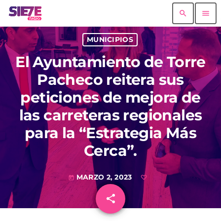
search
menu
MUNICIPIOS
El Ayuntamiento de Torre
Pacheco reitera sus
peticiones de mejora de
las carreteras regionales
para la “Estrategia Más
Cerca”.
MARZO 2, 2023
today
share
email