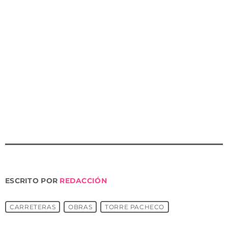
corta siempre al tráfico en caso de lluvias en ese punto
por el paso a mismo nivel de las aguas que discurren
por la rambla de La Maraña inundando la carretera).
-Acondicionamiento de la RM-F20 Balsicas-Avileses, la
cual se corta al tráfico en caso de lluvias por la falta de
canalizaciones, drenajes y pasos elevados que evitarían
su inundabilidad. Esta actuación se encuentra en este
momento en fase de licitación.
ESCRITO POR
REDACCIÓN
CARRETERAS
OBRAS
TORRE PACHECO