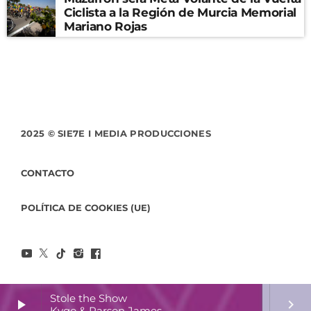
Ciclista a la Región de Murcia Memorial
Mariano Rojas
2025 © SIE7E I MEDIA PRODUCCIONES
CONTACTO
POLÍTICA DE COOKIES (UE)
Stole the Show
play_arrow
keyboard_arrow_right
Kygo & Parson James