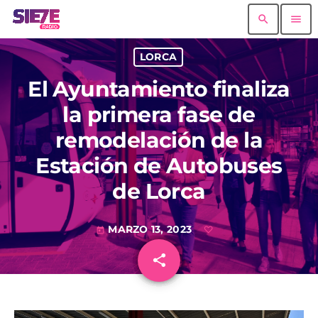
search
menu
LORCA
El Ayuntamiento finaliza
la primera fase de
remodelación de la
Estación de Autobuses
de Lorca
MARZO 13, 2023
today
share
email