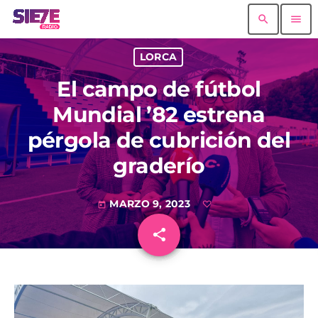
search
menu
LORCA
El campo de fútbol
Mundial ’82 estrena
pérgola de cubrición del
graderío
MARZO 9, 2023
today
share
email