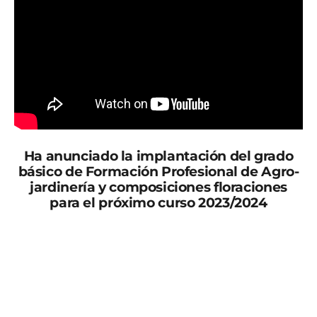
Ha anunciado la implantación del grado
básico de Formación Profesional de Agro-
jardinería y composiciones floraciones
para el próximo curso 2023/2024
El consejero de Educación, Formación Profesional y
Empleo, Víctor Marín, ha visitado esta mañana, junto
con la alcaldesa de Puerto Lumbreras, María Ángeles
Túnez, y el concejal de Educación, José Manuel
Sánchez, el IES Rambla de Nogalte.