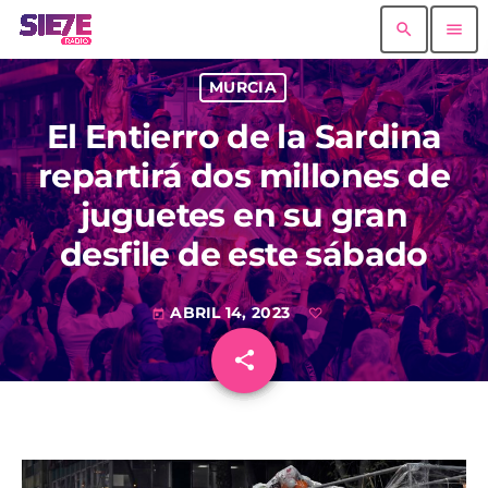
search
menu
MURCIA
El Entierro de la Sardina
repartirá dos millones de
juguetes en su gran
desfile de este sábado
ABRIL 14, 2023
today
share
email