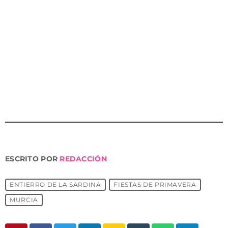
servicios parciales desde paradas Plaza Circular y Juan
Carlos I hacia los extremos. Entre las 18:00 y las 21:00 h.
aproximadamente la frecuencia será de 12-15 minutos
por tramo (Plaza Circular – Estadio Nueva Condomina
y Juan Carlos I – Universidades). A partir de las 21:00 h.,
frecuencias aproximadas de paso por parada de 15
minutos, que se mantienen hasta el final del desfile.
ESCRITO POR
REDACCIÓN
ENTIERRO DE LA SARDINA
FIESTAS DE PRIMAVERA
MURCIA