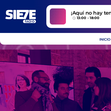
¡Aquí no hay te
13:00 - 18:00
temazos!
access_time
INICIO