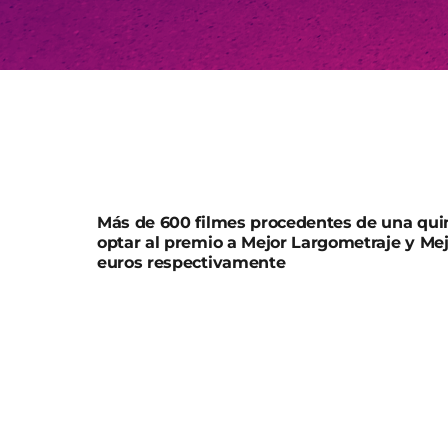
Más de 600 filmes procedentes de una qui
optar al premio a Mejor Largometraje y Me
euros respectivamente
El concejal de Cultura, Turismo y Deportes, 
edición del Festival Internacional de Cine d
que sirve para proyectar internacionalment
promociona a los creadores locales y que s
para el sector, que va a recibir en nuestro 
de los ejes del hub audiovisual y digital, co
aportación local y financiación estatal a trav