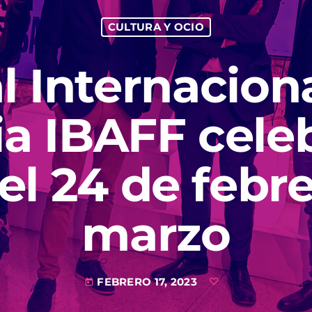
CULTURA Y OCIO
al Internacion
a IBAFF celeb
el 24 de febre
marzo
FEBRERO 17, 2023
today