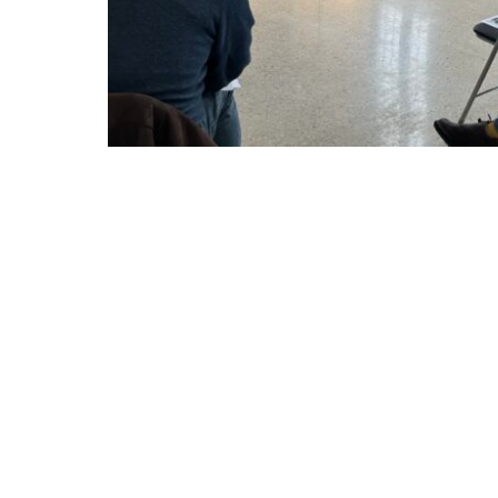
El concejal de Cultura, Turismo y Deportes, Pedro Gar
Internacional 
Con el espíritu y la inspiración en la filosofí
camina incesantemente y vuelve un año más
preestablecidos. Será en la Filmoteca Region
marzo.
Presencia internacional
Organizado por la Concejalía de Cultura del
largo de su trayectoria y para esta edición
de cortometrajes y un 20% de largometrajes
inscritas en esta edición -para la que el IB