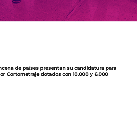
ncena de países presentan su candidatura para
jor Cortometraje dotados con 10.000 y 6.000
Pedro García Rex, ha presentado este viernes la 13ª
e Murcia IBAFF. «Una cita ya consolidada en Murcia
e a la ciudad, que genera oportunidades y
e convierte en un punto de encuentro importante
municipio un impulso histórico de la mano de uno
n una inversión global de 8 millones de euros con
és de Red.es».