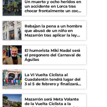
Un muerto y ocho heridos en
un accidente en Lorca tras
chocar frontalmente un coche
y una furgoneta
Rebajan la pena a un hombre
que abusó de un niño en
Mazarrón tras aplicar la ley
del ‘solo sí es sí’
El humorista Miki Nadal será
el pregonero del Carnaval de
Águilas
La VI Vuelta Ciclista al
Guadalentín tendrá lugar del
3 al 5 de febrero y finalizará
en el Castillo de Lorca
Mazarrón será Meta Volante
de la Vuelta Ciclista a la