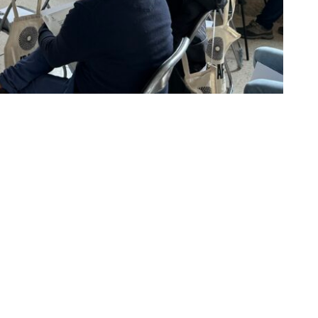
cía Rex, durante la presentación de la 13ª edición del Festival
de Cine de Murcia IBAFF
a del gran pensador Ibn Arabí, el festival IBAFF
 para remover sensibilidades y agitar cánones
al Francisco Rabal del 24 de febrero al 4 de
 Ayuntamiento de Murcia, suma 5.000 cintas a lo
 ya se han presentado más de de 600 filmes, un 80%
, tanto de ficción como documental. Las obras
AFF ha contado también con el apoyo de la