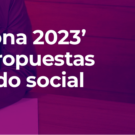
ona 2023’
ropuestas
do social