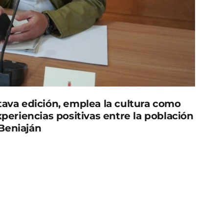
ava edición, emplea la cultura como
periencias positivas entre la población
Beniaján
urcia ha aprobado la participación de los
tival de Arte ‘Microacciona 2023′, que tendrá lugar
oximado de 10.500 euros, de los cuales 4.900
a a través de los centros culturales. Este festival
eneradas entre el Auditorio de Beniaján ‘Sebastián