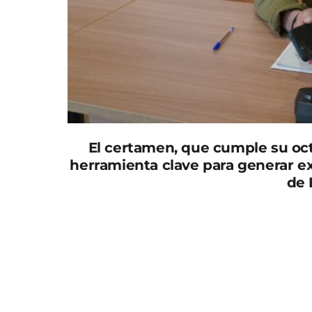
El certamen, que cumple su oct
herramienta clave para generar ex
de 
La Junta de Gobierno del Ayuntamiento de M
Centros Culturales en la VIII edición del Fes
el próximo otoño.
La iniciativa cuenta con un presupuesto apr
serán aportados por el Ayuntamiento de Murci
es fruto del trabajo en red y las sinergias g