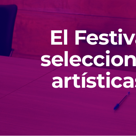
El Festi
seleccio
artístic