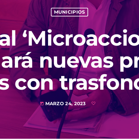
MUNICIPIOS
val ‘Microacci
nará nuevas p
as con trasfon
MARZO 24, 2023
today