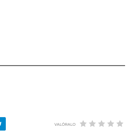
 de Murcia- y finalmente, los trabajos
 y mostrarán a la población teniendo como fecha
 a escena las propuestas artísticas seleccionadas
y noviembre.
VALÓRALO