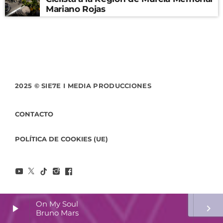
Mariano Rojas
2025 © SIE7E I MEDIA PRODUCCIONES
CONTACTO
POLÍTICA DE COOKIES (UE)
On My Soul
play_arrow
keyboard_arrow_right
Bruno Mars