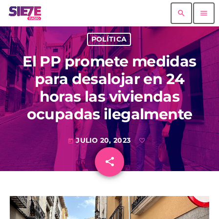
search
menu
POLÍTICA
El PP promete medidas
para desalojar en 24
horas las viviendas
ocupadas ilegalmente
JULIO 20, 2023
today
share
email