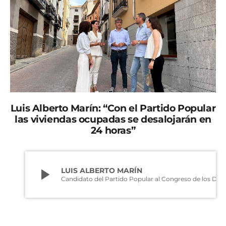
Luis Alberto Marín: “Con el Partido Popular
las viviendas ocupadas se desalojarán en
24 horas”
play_arrow
LUIS ALBERTO MARÍN
Candidato del Partido Popular al Congreso de los Diputados
El candidato del Partido Popular al Congreso de los