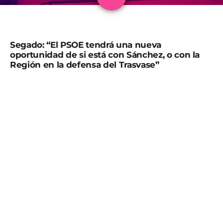
Segado: “El PSOE tendrá una nueva
oportunidad de si está con Sánchez, o con la
Región en la defensa del Trasvase”
El portavoz del Grupo Parlamentario Popular, Joaquín
Segado, ha asegurado, durante la rueda de prensa tras
la Junta de Portavoces, que “el PSOE tendrá una
nueva oportunidad de demostrar si está con Sánchez o
con la Región en la defensa del Trasvase Tajo-Segura”.
El PPRM ha registrado una moción en la Asamblea
Regional, que se debatirá la próxima semana, contra la
aprobación del Plan Hidrológico del Tajo, en la que
manifiesta su desacuerdo con el recorte del 50% del
trasvase “sin motivación técnica, ni ambiental e incluso
en contra del dictamen del Consejo de Estado”, por lo
tanto, “una decisión ideológica que no podemos