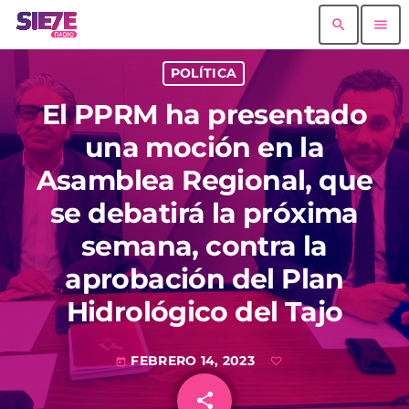
search
menu
POLÍTICA
El PPRM ha presentado
una moción en la
Asamblea Regional, que
se debatirá la próxima
semana, contra la
aprobación del Plan
Hidrológico del Tajo
FEBRERO 14, 2023
today
share
email