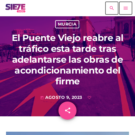
search
menu
MURCIA
El Puente Viejo reabre al
tráfico esta tarde tras
adelantarse las obras de
acondicionamiento del
firme
AGOSTO 9, 2023
today
share
email