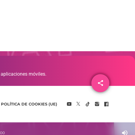
 aplicaciones móviles.
share
email
POLÍTICA DE COOKIES (UE)
volume_up
:00