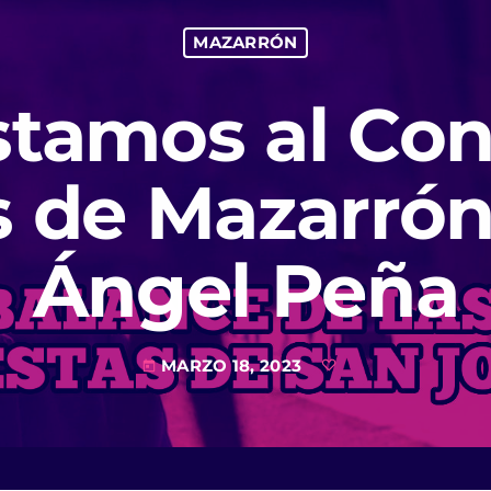
MAZARRÓN
stamos al Con
s de Mazarrón
Ángel Peña
MARZO 18, 2023
today