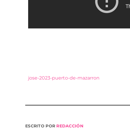
El concejal de festejos del Ayuntamiento d
entrevista para nuestro digital, en la que ha
celebrados durante la primera semana de las
tiempo que invita disfrutar de los días que 
Aquí puedes consultar el programa de fiest
jose-2023-puerto-de-mazarron
ESCRITO POR
REDACCIÓN