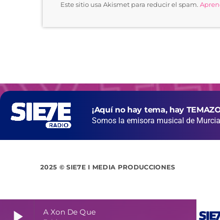
Este sitio usa Akismet para reducir el spam.
Aprend
¡Aquí no hay tema, hay TEMAZO
Somos la emisora musical de Murcia 
2025 © SIE7E I MEDIA PRODUCCIONES
play_arrow
A Xon De Que