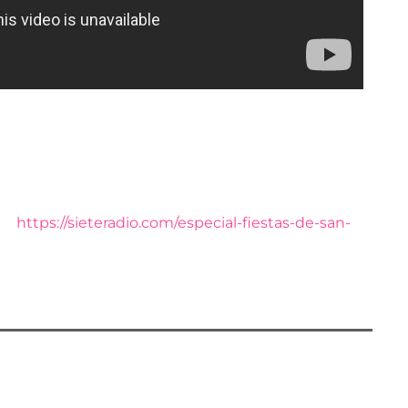
e Mazarrón, Miguel Ángel Peña, ha concedido una
ce un balance positivo de los actos y conciertos
 Fiestas de San José de Puerto de Mazarrón, al
quedan por delante de fiestas.
as:
https://sieteradio.com/especial-fiestas-de-san-