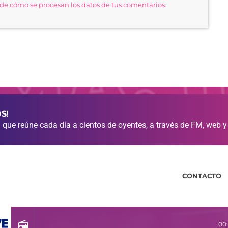
e cómo se procesan los datos de tus comentarios.
S!
que reúne cada día a cientos de oyentes, a través de FM, web y
CONTACTO
radio
00