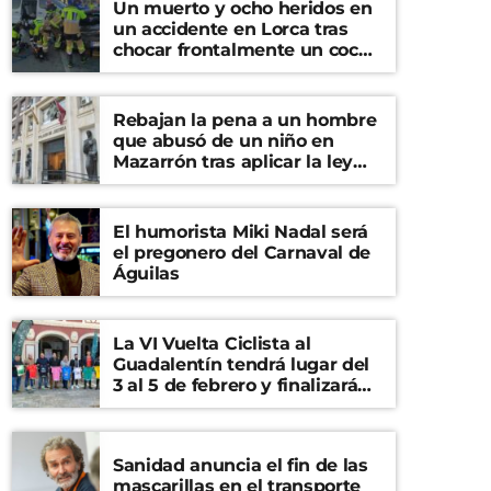
Un muerto y ocho heridos en
un accidente en Lorca tras
chocar frontalmente un coche
y una furgoneta
Rebajan la pena a un hombre
que abusó de un niño en
Mazarrón tras aplicar la ley
del ‘solo sí es sí’
El humorista Miki Nadal será
el pregonero del Carnaval de
Águilas
La VI Vuelta Ciclista al
Guadalentín tendrá lugar del
3 al 5 de febrero y finalizará
en el Castillo de Lorca
Sanidad anuncia el fin de las
mascarillas en el transporte