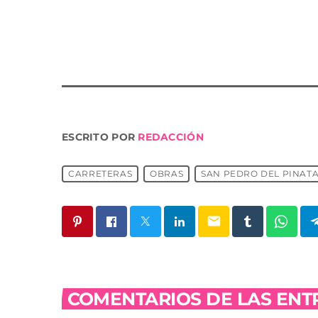
Las obras cuyo presupuesto asciende a 1.07
del firme y la disposición de un total de 236 
ESCRITO POR
REDACCIÓN
CARRETERAS
OBRAS
SAN PEDRO DEL PINAT
email
COMENTARIOS DE LAS ENTR