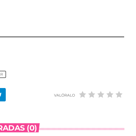
9.472,97 euros quedarán concluidas con el pintado
señales horizontales y verticales.
AR
VALÓRALO
ADAS (0)