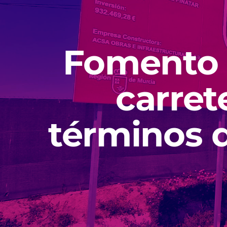
Fomento r
carret
términos d