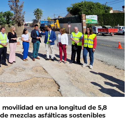
 movilidad en una longitud de 5,8
 de mezclas asfálticas sostenibles
al que conecta la pedanía pinatarense de Los
RM-F25) ya han dado comienzo con los trabajos de