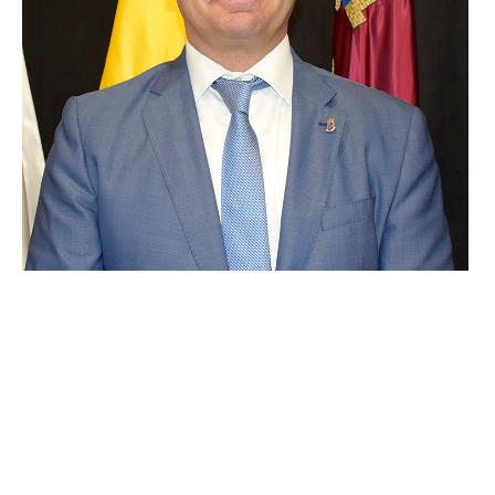
Se trata de causas de fuerza mayor que nos llenan de
comprensión y empatía, le deseamos una pronta
recuperación”,
señala Noguera. El futuro primer edil ha
querido destacar la estabilidad del proyecto de
gobierno que va a liderar, a pesar de este
contratiempo.
“Cambiará la cara más visible, pero el
equipo de trabajo, la estrategia, las ganas y la ilusión
seguirán siendo igual”
, destaca.