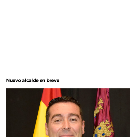
“Me ha costado mucho tomar esta decisión. Hice una
gran apuesta porque me pareció ilusionante el
proyecto de mi partido, por lo que quería aportar mi
grano de arena y servir a mi pueblo. Pero las cosas no
han salido como esperaba. Doy un paso al lado con el
honor y el orgullo de que lo hago con las personas
idóneas para recoger el testigo”,
ha comunicado la
alcaldesa saliente en un escrito que ha leído su
hermana y también edil del PP, María Dolores
Sánchez.
Nuevo alcalde en breve