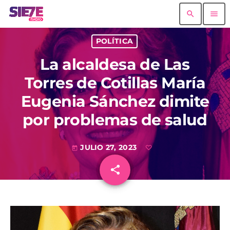
search
menu
POLÍTICA
La alcaldesa de Las
Torres de Cotillas María
Eugenia Sánchez dimite
por problemas de salud
JULIO 27, 2023
today
share
email