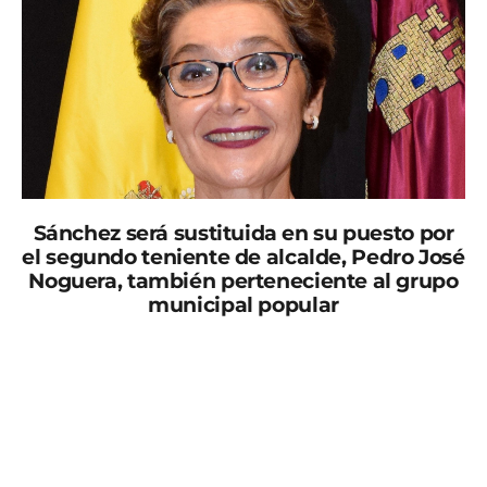
Sánchez será sustituida en su puesto por
el segundo teniente de alcalde, Pedro José
Noguera, también perteneciente al grupo
municipal popular
la alcaldesa de Las Torres de Cotillas, María Eugenia
Sánchez, ha presentado en el pleno ordinario
municipal su renuncia al cargo por problemas de
salud. Sánchez será sustituida en su puesto por el
segundo teniente de alcalde, Pedro José Noguera,
también perteneciente al grupo municipal popular.