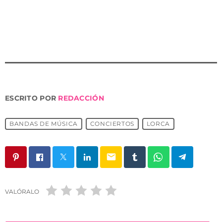
programación de conciertos que la Banda Municipal
de Música organiza esta primavera”.
ESCRITO POR
REDACCIÓN
BANDAS DE MÚSICA
CONCIERTOS
LORCA
email
VALÓRALO