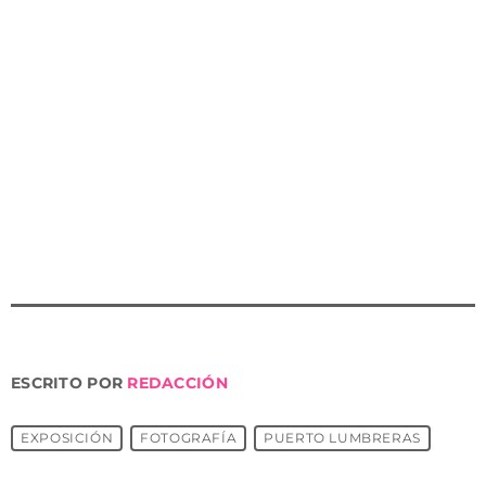
síntomas muy similares a otras dolencias
convirtiéndose en un trastorno complejo y crónico que
causa dolor y rigidez en los músculos, tendones y
ligamentos junto con sueño y fatiga”.
Finalmente ha animado «a todos a visitar esta muestra
con la que mostrar apoyo y respaldo a sus
reivindicaciones y ayudarles a continuar dando
visibilidad a esta dolencia crónica”.
ESCRITO POR
REDACCIÓN
EXPOSICIÓN
FOTOGRAFÍA
PUERTO LUMBRERAS