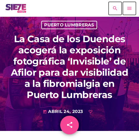
search
menu
PUERTO LUMBRERAS
La Casa de los Duendes
acogerá la exposición
fotográfica ‘Invisible’ de
Afilor para dar visibilidad
a la fibromialgia en
Puerto Lumbreras
ABRIL 24, 2023
today
share
email