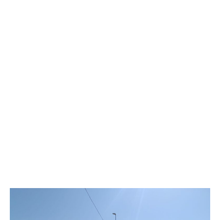
esta actuación del Gobierno regional se va a llevar a
cabo y cumplimos así la promesa adquirida con todos
ellos”, ha remarcado la primer edil.
“Cada vez es mayor el tráfico que soportan las
carreteras y eso tiene una clara afección en las mismas,
lo que nos lleva a hacer un mayor esfuerzo para
conseguir desplazamientos más seguros y
confortables para el usuario”, ha indicado María
Ángeles Túnez.
Y, ha añadido que “estos trabajos se enmarcan en el
Plan de Conservación del Alto Guadalentín, dotado
con casi 11,9 millones e iniciado por la Comunidad, y
que conllevará actuaciones en 42 carreteras de Puerto
Lumbreras, Lorca y Águilas en un plazo de cuatro
años”.