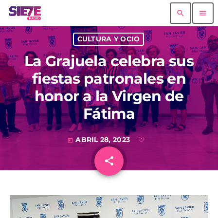
search
menu
CULTURA Y OCIO
La Grajuela celebra sus
fiestas patronales en
honor a la Virgen de
Fátima
ABRIL 28, 2023
today
share
email