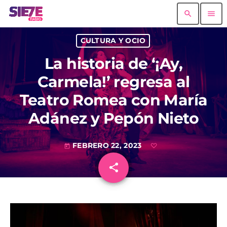
search
menu
CULTURA Y OCIO
La historia de ‘¡Ay,
Carmela!’ regresa al
Teatro Romea con María
Adánez y Pepón Nieto
FEBRERO 22, 2023
today
share
email