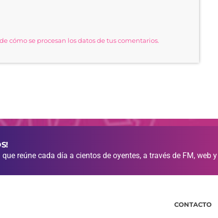
e cómo se procesan los datos de tus comentarios.
S!
que reúne cada día a cientos de oyentes, a través de FM, web y
CONTACTO