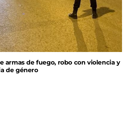
 de armas de fuego,
robo con violencia y
ia de género
tamiento de Lorca, José Luis Ruiz Guillén, ha
 la comisión de distintos hechos delictivos, en el
ativas para garantizar la seguridad ciudadana en
ado que “la Policía Local de Lorca, dentro de sus
e 14 personas durante la semana pasada: cuatro de
cuatro por robo con violencia; tres por resistencia