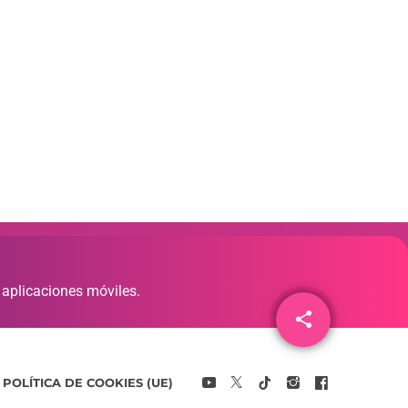
 aplicaciones móviles.
share
email
POLÍTICA DE COOKIES (UE)