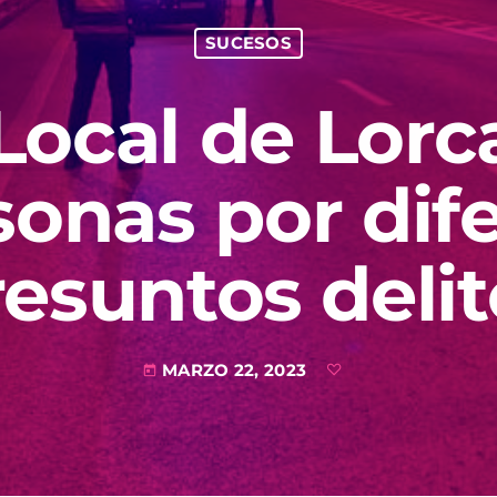
SUCESOS
 Local de Lorc
sonas por dif
resuntos delit
MARZO 22, 2023
today