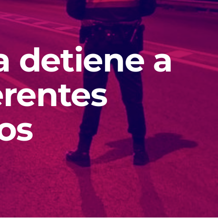
a detiene a
erentes
os