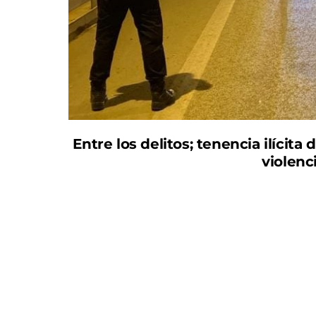
Entre los delitos; tenencia ilícita
violenc
El concejal de Seguridad Ciudadana del Ayun
informado de la detención de 14 personas por
marco de las actuaciones preventivas y oper
el municipio.
El concejal de Seguridad Ciudadana ha explic
actuaciones, ha procedido a la detención d
ellos por tenencia ilícita de armas de fuego; 