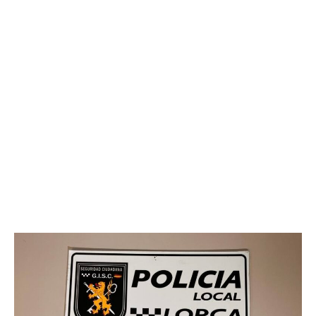
ciudadana en el barrio de Santa María, que derivó en
la detención de dos individuos por tráfico de drogas”
informaba este miércoles el co
ncejal de Seguridad
Ciudadana, Juan Miguel Bayonas.
Durante el operativo, explicaba Juan Miguel
Bayonas, “los agentes identificaron un vehículo marca
Renault, modelo “Megane” que levantó sospechas. Los
ocupantes del vehículo, al percatarse de la presencia
policial, intentaron deshacerse de una bolsa de color
negro, arrojándola por la ventanilla del copiloto a la
cuneta. Los agentes, sin perderla de vista, recuperaron
la bolsa, la cual contenía dos paquetes de cocaína y un
paquete de hachís”.