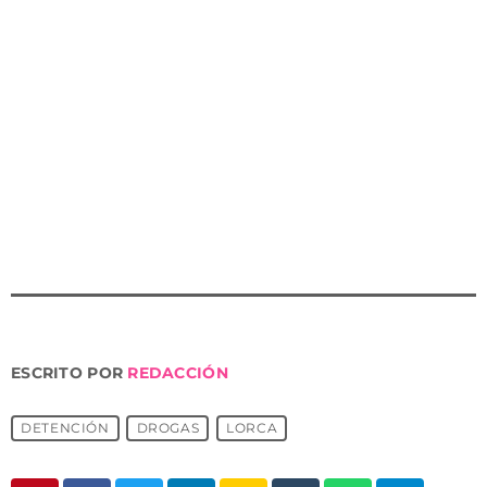
Juan Miguel Bayonas, por último, ha destacado que
“desde el Ayuntamiento de Lorca felicitamos a
los agentes de la Policía Local de Lorca por su
destacada labor en la lucha contra el tráfico de drogas
y por mantener nuestra ciudad segura. Este operativo
es un ejemplo del compromiso continuo de
nuestracon la seguridad de los lorquinos y los delitos
contra la salud pública”.
ESCRITO POR
REDACCIÓN
DETENCIÓN
DROGAS
LORCA