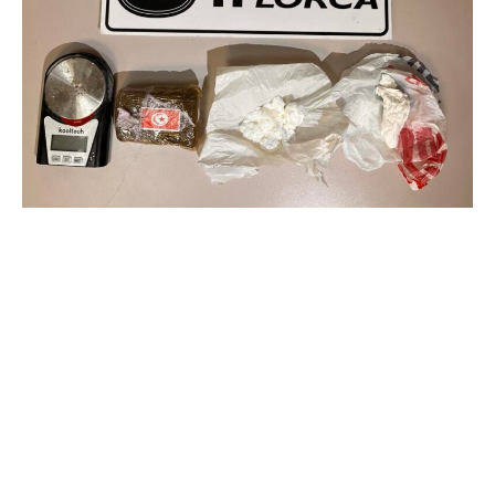
Ante estos hechos, se procedió a la detención de los
dos ocupantes del vehículo, quienes fueron
trasladados a la comisaría para llevar a cabo las
diligencias pertinentes. “Durante el proceso, se realizó
el pesaje de las sustancias incautadas,
que arrojaron un total de 30,5 gramos de cocaína y
82,9 gramos de hachís. Además, se incautó un arma
blanca, lo que se conoce como “lolo”, en posesión de
uno de los detenidos y se puso a disposición judicial un
vehículo”, indicaba el edil de Seguridad Ciudadana.