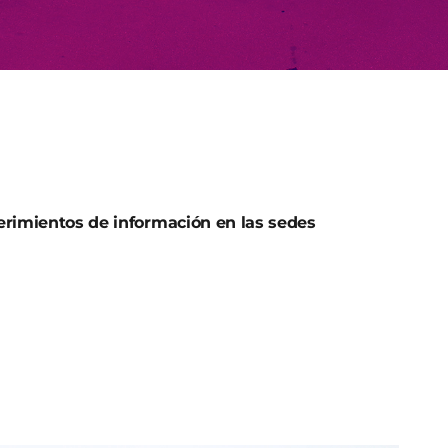
uerimientos de información en las sedes
 de un Procedimiento de Investigación de la
 de garantías de la Audiencia Nacional- han
as en el ámbito rural a través de un sindicato
 investigadas no detenidas y se han realizado dos
 la regional de Andalucía-. Asimismo, se han
ón en las sedes regionales de Aragón, Baleares,
Murcia y Cataluña.