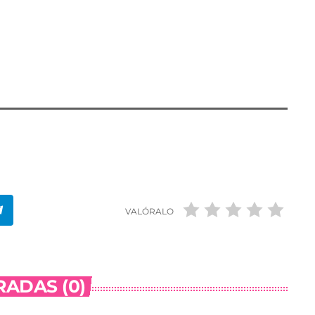
solicitado siete requerimientos de información en
ís Vasco, Comunidad Valenciana, La Rioja, Murcia y
VALÓRALO
ADAS (0)