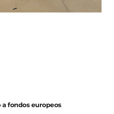
acional en una imagen de Archivo
nómicos a nivel nacional ha revelado la existencia
ación de ayudas mediante el empleo de
de imitación de firmas. La investigación, que ha
ión General de la Administración del Estado,
 de este tipo en España desde la creación de la
de un Juzgado de Instrucción de Sevilla -quien,
a Fiscalía Europea por haber solicitado la
ra un sindicato agrario de ámbito nacional. En la
ocumentos falsos para justificar actividades no
bvencionada.
 a fondos europeos