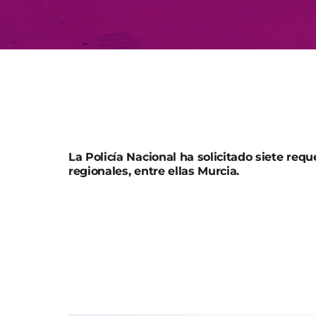
La Policía Nacional ha solicitado siete req
regionales, entre ellas Murcia.
Agentes de la Policía Nacional -en el marco
Fiscalía Europea y bajo la tutela de un juez
destapado un fraude de subvenciones europe
agrario de ámbito nacional. Hay 42 personas
registros en la sede nacianal de Madrid y en
solicitado siete requerimientos de informaci
País Vasco, Comunidad Valenciana, La Rioja, 