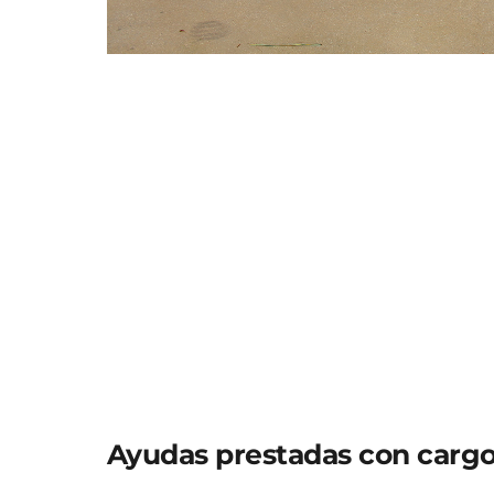
Coche patrulla Policía N
El exhaustivo análisis de tres ejercicios eco
de múltiples irregularidades en la justific
documentos falsos y un sofisticado sistema 
contado con la colaboración de la Intervenc
constituye la primera explotación operativa
Fiscalía Europea.
Las pesquisas se iniciaron a requerimiento 
posteriormente, remitiría las actuaciones a l
investigación- y a raíz de una denuncia cont
denuncia se hacía referencia al empleo de d
realizadas cuya ejecución se encontraba su
Ayudas prestadas con cargo