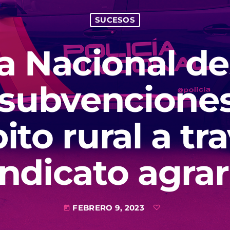
SUCESOS
ía Nacional d
 subvencione
ito rural a tr
indicato agrar
FEBRERO 9, 2023
today