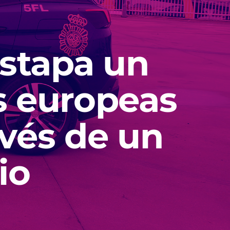
estapa un
s europeas
avés de un
io