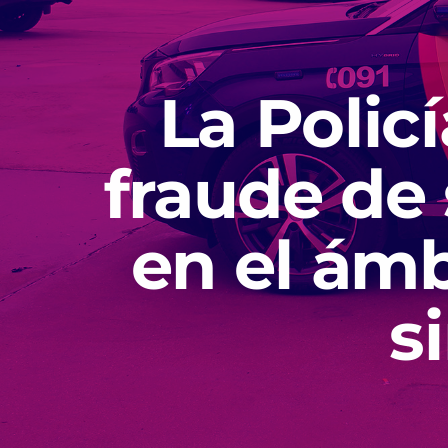
La Polic
fraude de
en el ámb
s