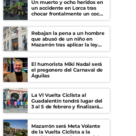
Un muerto y ocho heridos en
un accidente en Lorca tras
chocar frontalmente un coche
y una furgoneta
Rebajan la pena a un hombre
que abusó de un niño en
Mazarrón tras aplicar la ley
del ‘solo sí es sí’
El humorista Miki Nadal será
el pregonero del Carnaval de
Águilas
La VI Vuelta Ciclista al
Guadalentín tendrá lugar del
3 al 5 de febrero y finalizará
en el Castillo de Lorca
Mazarrón será Meta Volante
de la Vuelta Ciclista a la