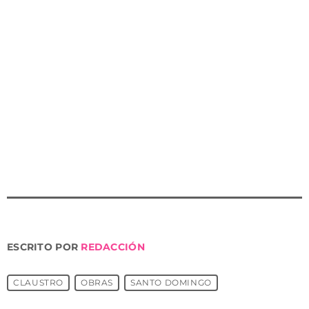
recorrido turístico de la ciudad. “Nos va a permitir
poder llevar a cabo en él determinados
acontecimientos como recepciones que tenían hasta
este momento como escenario el patio porticado del
Palacio de Guevara o el antiguo claustro del convento
de la Merced. Se sumará al itinerario de visitas”. Y
recordaba que se trata de uno de los últimos
monumentos que quedan por ponerse en valor tras los
terremotos de mayo de 2011.
ESCRITO POR
REDACCIÓN
CLAUSTRO
OBRAS
SANTO DOMINGO