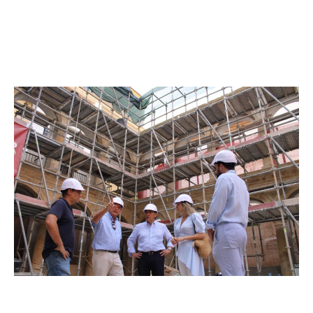
punto de arranque. Se constató la existencia de los
pedestales de apoyo de la estructura porticada, lo que
supuso un gran descubrimiento. Y, por tanto, hubo de
adaptarse el proyecto para poner en valor todo lo que
se mostraba oculto”, explicaba Cartagena.
El arquitecto director de las obras, Juan Carlos Cartagena; el
concejal de Cultura, Santiago Parra; y la teniente de alcalde de
Tradiciones, María de las Huertas García Pérez, centro, en las obras