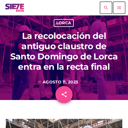
search
menu
LORCA
La recolocación del
antiguo claustro de
Santo Domingo de Lorca
entra en la recta final
AGOSTO 11, 2023
today
share
email