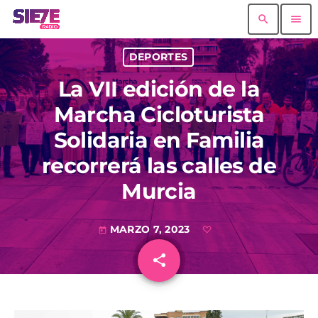
search
menu
DEPORTES
La VII edición de la
Marcha Cicloturista
Solidaria en Familia
recorrerá las calles de
Murcia
MARZO 7, 2023
today
share
email