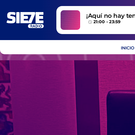
¡Aquí no hay te
21:00 - 23:59
temazos!
access_time
INICIO