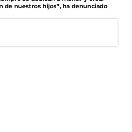
n de nuestros hijos”, ha denunciado
ha asegurado que “López Miras ha aumentado en
ación durante esta legislatura, a pesar de la
 somete a la Región de Murcia”.
egional destina uno de cada cuatro euros del
más de cuatro millones de euros diarios”. Unos
ue nunca a este sector para crear una educación
, el Gobierno regional avanza hacia la ampliación
milias de la Región” y ha realizado una “inversión
, ha recordado que el Gobierno de López Miras