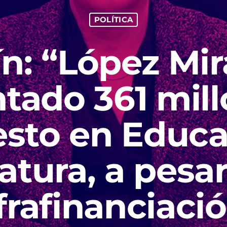
POLÍTICA
ín: “López Mir
ado 361 mill
sto en Educa
latura, a pesar
frafinanciaci