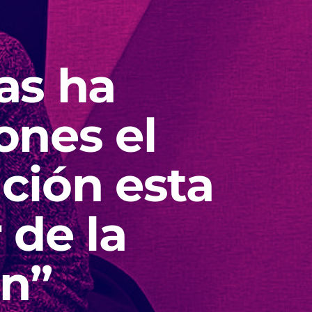
as ha
ones el
ción esta
 de la
ón”