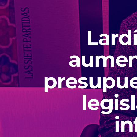
Lard
aument
presupue
legis
in