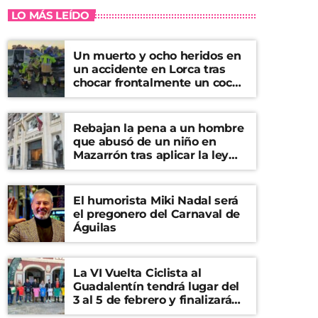
LO MÁS LEÍDO
Un muerto y ocho heridos en
un accidente en Lorca tras
chocar frontalmente un coche
y una furgoneta
Rebajan la pena a un hombre
que abusó de un niño en
Mazarrón tras aplicar la ley
del ‘solo sí es sí’
El humorista Miki Nadal será
el pregonero del Carnaval de
Águilas
La VI Vuelta Ciclista al
Guadalentín tendrá lugar del
3 al 5 de febrero y finalizará
en el Castillo de Lorca