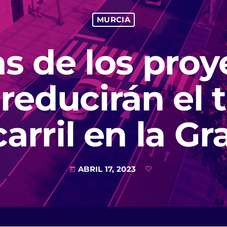
MURCIA
as de los proy
reducirán el t
carril en la Gr
ABRIL 17, 2023
today