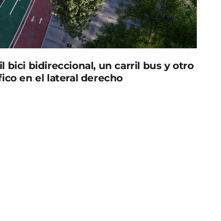
l bici bidireccional, un carril bus y otro
áfico en el lateral derecho
bus y bici segregados llegan esta semana a Gran Vía
an Antonio Perea e Industria, en el barrio del
rotestas en contra de este proyecto.
 obras disminuirá la contaminación y los ruidos
sostenible y saludable, además de permitir que el
y que los ciclistas y usuarios de vehículos de
l seguridad.
ción de paradas bus, se realizarán inicialmente
ar con demoliciones de aceras,