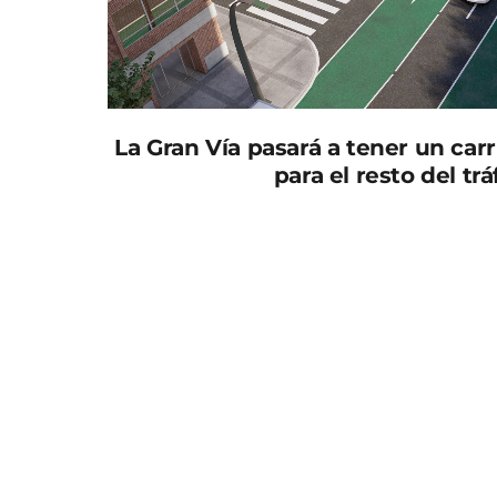
La Gran Vía pasará a tener un carri
para el resto del tr
Los trabajos para crear una red de carriles 
y a las calles Sacerdotes Hermanos Cerón, Ju
Carmen, donde se han producido múltiples p
Según el consistorio murciano, gracias a las
convirtiendo a Murcia en un municipio más 
transporte público sea más eficaz y puntual, 
movilidad personal puedan circular con tota
En Gran Vía se inician los trabajos de adecua
tareas de señalización de obra, para continu
zanjas/canalizaciones y pavimentación.