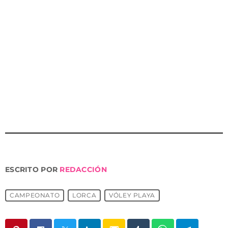
Al igual que ocurriera en 2022, las instalaciones del
CIPV volverán a albergar el Campeonato de España de
Vóley Playa Sub21 de clubes. La categoría masculina
de la competición tendrá lugar entre los días 15 y 17 de
agosto, mientras que el torneo femenino se disputará
del 18 al 20 del mismo mes. Las grandes promesas del
voleibol nacional en esta modalidad pelearán por la
corona nacional de su categoría.
ESCRITO POR
REDACCIÓN
CAMPEONATO
LORCA
VÓLEY PLAYA