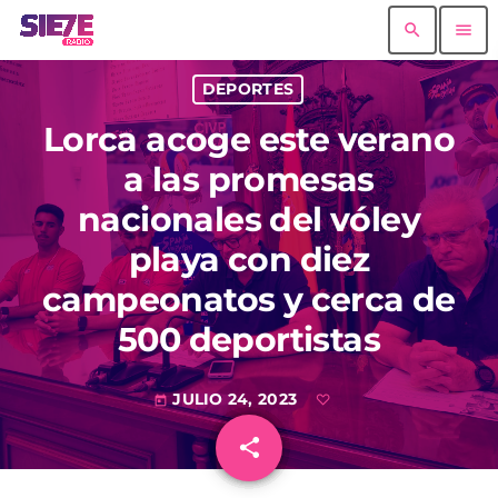
search
menu
DEPORTES
Lorca acoge este verano
a las promesas
nacionales del vóley
playa con diez
campeonatos y cerca de
500 deportistas
JULIO 24, 2023
today
share
email