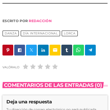
ESCRITO POR
REDACCIÓN
DANZA
DÍA INTERNACIONAL
LORCA
email
VALÓRALO
COMENTARIOS DE LAS ENTRADAS (0)
Deja una respuesta
Tu dirección de correo electrónico no será publicada.