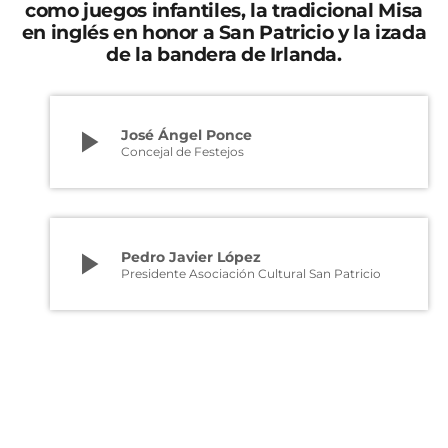
como juegos infantiles, la tradicional Misa
en inglés en honor a San Patricio y la izada
de la bandera de Irlanda.
play_arrow
José Ángel Ponce
Concejal de Festejos
play_arrow
Pedro Javier López
Presidente Asociación Cultural San Patricio
Los concejales de Festejos, y de Turismo y Cultura, José
Ángel Ponce y María Ángeles Mazuecos han
presentado, esta mañana, la programación organizada
con motivo de la festividad de San Patricio, junto a
representantes de la Asociación Cultural San Patricio y