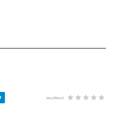
sión ha recaído en el arquitecto, diseñador gráfico
io al mecenazgo, con una dotación de 3.000 euros
 labor artística, que lo obtiene la coreógrafa y
VALÓRALO