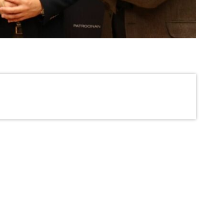
el festival será el próximo viernes, 17 de febrero, a las 20:00 horas
nal Víctor Villegas de Murcia.
la concejalía de Turismo, creamos, coincidiendo
nso X, el ‘Año Sabio de Lorca: VIII Centenario
primero de la Región de Murcia presentado en
un conjunto de actividades para conmemorar esta
elacionadas con la vida y la historia de este