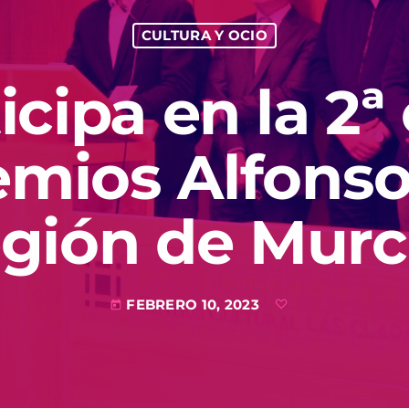
CULTURA Y OCIO
icipa en la 2ª
emios Alfonso
gión de Murc
FEBRERO 10, 2023
today