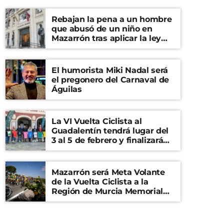
Rebajan la pena a un hombre
que abusó de un niño en
Mazarrón tras aplicar la ley
del ‘solo sí es sí’
El humorista Miki Nadal será
el pregonero del Carnaval de
Águilas
La VI Vuelta Ciclista al
Guadalentín tendrá lugar del
3 al 5 de febrero y finalizará
en el Castillo de Lorca
Mazarrón será Meta Volante
de la Vuelta Ciclista a la
Región de Murcia Memorial
Mariano Rojas