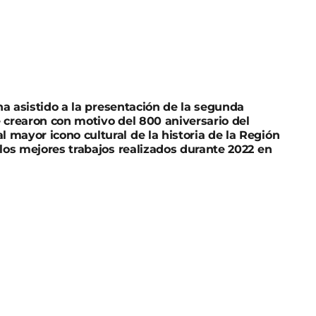
 ha asistido a la presentación de la segunda
 crearon con motivo del 800 aniversario del
mayor icono cultural de la historia de la Región
 los mejores trabajos realizados durante 2022 en
a asistido a la presentación de la segunda edición
 con motivo del 800 aniversario del nacimiento
ultural de la historia de la Región de Murcia, el
bajos realizados durante 2022 en las principales
nicipio alfonsí, y entregará el premio de “Otras
e por la composición de la banda sonora para la