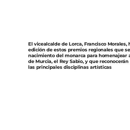
El vicealcalde de Lorca, Francisco Morales,
edición de estos premios regionales que se
nacimiento del monarca para homenajear al 
de Murcia, el Rey Sabio, y que reconocerán
las principales disciplinas artísticas
El vicealcalde de Lorca, Francisco Morales, h
de estos premios regionales que se crearon
del monarca para homenajear al mayor icono c
Rey Sabio, y que reconocerán los mejores tra
disciplinas artísticas.
El Ayuntamiento de Lorca participa, como mu
Músicas” que será recogido por Alicia Morot
película “Emilia”.