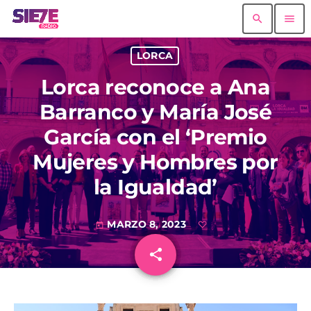
search
menu
LORCA
Lorca reconoce a Ana
Barranco y María José
García con el ‘Premio
Mujeres y Hombres por
la Igualdad’
MARZO 8, 2023
today
share
email