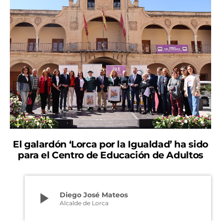
El galardón ‘Lorca por la Igualdad’ ha sido
para el Centro de Educación de Adultos
play_arrow
Diego José Mateos
Alcalde de Lorca