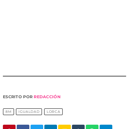
plantilla que tenía el MEC en Lorca, inician las
actuaciones educativas en todo el municipio. Las
pedanías y barrios en los que se iniciaron las
actuaciones fueron: La Paca, Zarcilla de Ramos, Coy,
Avilés, Almendricos, Purias, La Campana, Barrio San
Cristóbal, Ramblilla de San Lázaro, Ramblilla de
Tejares, Campillo, Santa María, San Pedro o el
programa del Plan Social, entre otros.
ESCRITO POR
REDACCIÓN
8M
IGUALDAD
LORCA