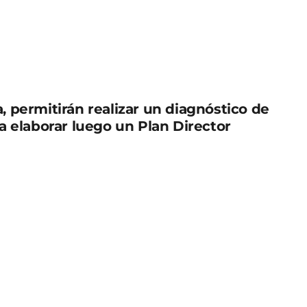
, permitirán realizar un diagnóstico de
a elaborar luego un Plan Director
ñado por el concejal de Pedanías y Vertebración
 el pasado viernes las excavaciones que se están
 del Sitio Histórico de Monteagudo-Cabezo de
timos hallazgos de los arqueólogos en este
 estratégico ‘Las Fortalezas del Rey Lobo’. A la
de las juntas municipales de Monteagudo y Cabezo
espectivamente.
gadores de los nuevos descubrimientos en la
ga que cambiar su nombre», pues los sondeos