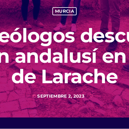
MURCIA
ueólogos desc
n andalusí en
de Larache
SEPTIEMBRE 2, 2023
today