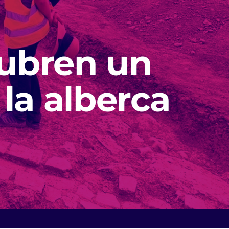
ubren un
 la alberca