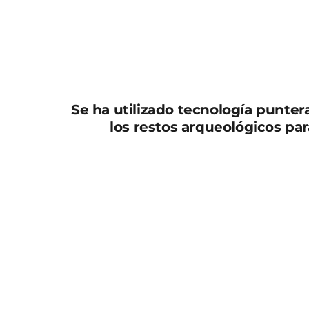
Se ha utilizado tecnología puntera
los restos arqueológicos par
El alcalde de Murcia, José Ballesta, acompa
Territorial, Marco Antonio Fernández, visitó
realizando en la Alberca de Larache, dentro
Torres, para conocer de primera mano los úl
elemento patrimonial incluido en el proyecto
visita también asistieron los presidentes 
de Torres, David Campoy y Pilar Vivancos, r
José Ballesta fue informado por los investi
Alberca de Larache, «que posiblemente ten