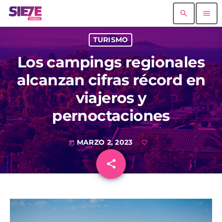
search
menu
TURISMO
Los campings regionales
alcanzan cifras récord en
viajeros y
pernoctaciones
MARZO 2, 2023
today
share
email