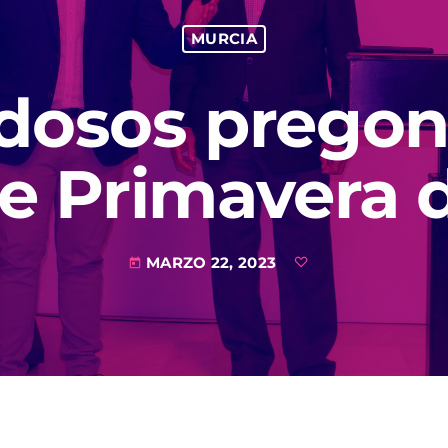
MURCIA
dosos pregon
de Primavera 
MARZO 22, 2023
today