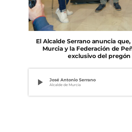
El Alcalde Serrano anuncia que,
Murcia y la Federación de Pe
exclusivo del pregón 
play_arrow
José Antonio Serrano
Alcalde de Murcia
El Alcalde José Antonio Serrano y el presid
Pablo Hernández, han presentado esta mañan
Los Cardosos, padre e hijo troveros, serán lo