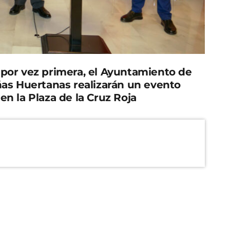
 por vez primera, el Ayuntamiento de
ñas Huertanas realizarán un evento
en la Plaza de la Cruz Roja
ente de la Federación de Peñas Huertanas, Juan
a a los pregoneros de las Fiestas de Primavera.
s encargados de dar la bienvenida a las fiestas.