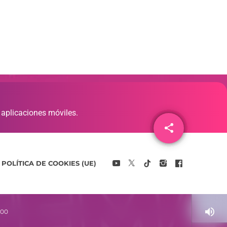
 aplicaciones móviles.
share
email
POLÍTICA DE COOKIES (UE)
volume_up
:00