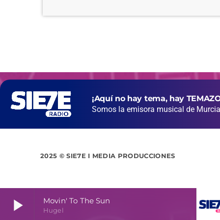
¡Aquí no hay tema, hay TEMAZO
Somos la emisora musical de Murcia 
2025 © SIE7E I MEDIA PRODUCCIONES
play_arrow
Movin' To The Sun
Hugel