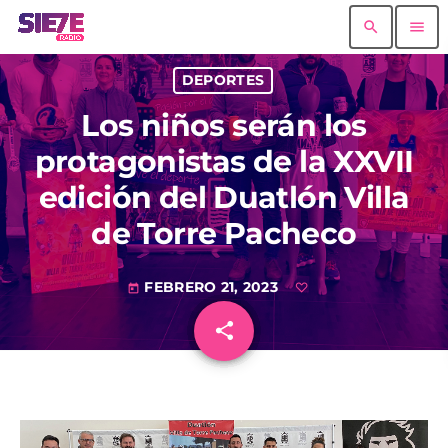
search
menu
DEPORTES
Los niños serán los
protagonistas de la XXVII
edición del Duatlón Villa
de Torre Pacheco
FEBRERO 21, 2023
today
share
email