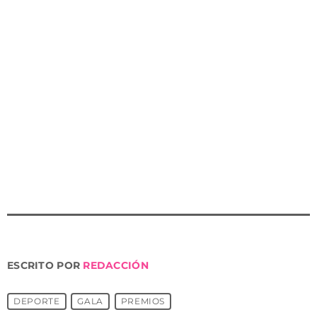
Puerto Lumbreras recogerá el Premio a Entidad
Deportivo. Y, por otro lado, el Premio Labor de Apoyo al
Deporte ha recaído en Patrimonio Inteligente por su
apoyo y colaboración con el deporte local”, ha
informado Burrueco.
“Os animamos a todos a asistir y disfrutar de esta gala
con la que el deporte de Puerto Lumbreras busca
premiar a los deportistas de Puerto Lumbreras”, ha
concluido el concejal.
ESCRITO POR
REDACCIÓN
DEPORTE
GALA
PREMIOS