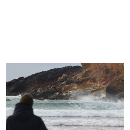
organizado por el Club Bahiasurf y la Asociación B-life
en colaboración con la Concejalía de Deportes del
Ayuntamiento de Mazarrón.
Gracias a ellos, surfistas de todo el territorio nacional
han venido a disfrutar de la calidad de las olas de la
bahía de Mazarrón y su clima, pasando un fin de
semana divertido y poniendo al surf adaptado como
referente a nivel europeo.