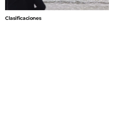
Clasificaciones
Categoría Ps-visual
1. ANDRÉS CAMPOS
2.EFREN MOMPEAN
Categoría Ps-Stand
1. XABIER ATESTARÁN
2. IBON GURRUTXAGA
3. MIREIA CABAÑES
Categoría PS prone 1 Kneel
1. JESÚS RÍOS
2. PALOMA OÑATE