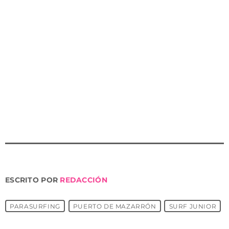
3. SARA VALLEJO
Categoría Ps prone 2
1. ÁNGEL LUIS CIRUEL
2. ANNA ORTIZ
ESCRITO POR
REDACCIÓN
PARASURFING
PUERTO DE MAZARRÓN
SURF JUNIOR