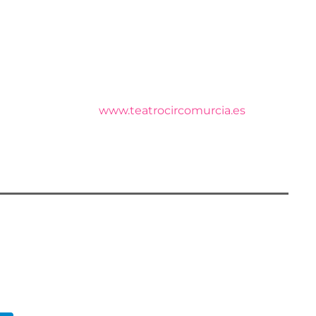
os Municipales de Algezares, Beniaján, Cabezo de
octubre a enero, más de 40 espectáculos, el 70 %
s espacios municipales se ponen a disposición de
n parte sus pedanías, por eso la oferta se ha
puede consultar en
www.teatrocircomurcia.es
y