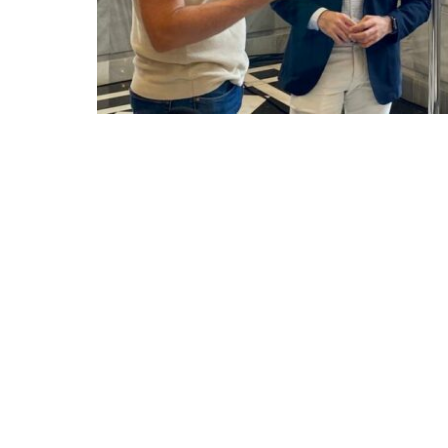
La música la pondrán la banda Teenage Fanc
Saurom; la soprano Pilar Jurado, que rendi
Orquesta Sinfónica de la Región de Murcia; P
Marwán, artista invitado a la Final del Crea
despedirá de los escenarios en diciembre co
agotado las entradas.
Los espacios municipales serán escenario ad
Títeres, (TíteresMurcia). Más de una treinte
familiar y aproximadamente el 50 por cient
Región de Murcia.
Teatro Bernal y Auditorios Municipales