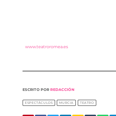
El Teatro Bernal de El Palmar y los Auditori
Torres, Guadalupe y La Alberca acogerán de 
de ellos de producción murciana, además lo
entidades locales. Murcia lo conforma en gra
diversificado por todo el municipio»
Las entradas ya están a la venta y que se 
www.teatroromea.es
ESCRITO POR
REDACCIÓN
ESPECTÁCULOS
MURCIA
TEATRO