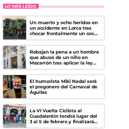
LO MÁS LEÍDO
Un muerto y ocho heridos en
un accidente en Lorca tras
chocar frontalmente un coche
y una furgoneta
Rebajan la pena a un hombre
que abusó de un niño en
Mazarrón tras aplicar la ley
del ‘solo sí es sí’
El humorista Miki Nadal será
el pregonero del Carnaval de
Águilas
La VI Vuelta Ciclista al
Guadalentín tendrá lugar del
3 al 5 de febrero y finalizará
en el Castillo de Lorca