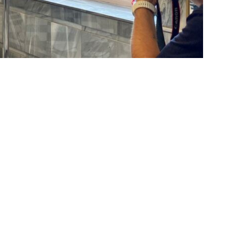
lub; el grupo de rock con influencias metal
rá homenaje a María Callas acompañada de la
asión Vega con su ‘Lorca sonoro’; El Consorcio;
Murcia Canción de Autor, y Second, que se
n tres conciertos en el TCM para los que ya se han
emás, del 22º Festival Internacional de Teatro de
na de propuestas están destinadas al público
o de la programación son producciones de la