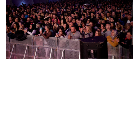
El pasado viernes, Puerto de Mazarrón comenzó sus
fiestas con el exitoso concierto de los artistas Demarco
Flamenco y Adrián Martín; llenaron la carpa municipal
instalada en el Rihuete. Las voces flamencas de los
artistas andaluces hicieron el disfrute de los asistentes
con canciones que invitaban a bailar llenando Puerto
de Mazarrón de música.
Se daba así inicio a unas semanas en las que se podrá
disfrutar de música en directo, gastronomía,
actividades infantiles, concentración de vehículos