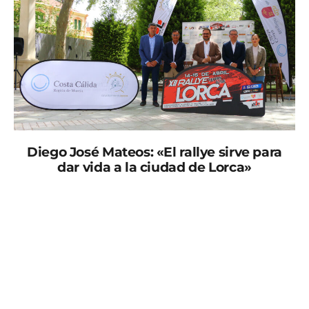
Diego José Mateos: «El rallye sirve para
dar vida a la ciudad de Lorca»
Comienza la semana de la decimosegunda edición del
Rallye Tierras Altas de Lorca y lo hace en esta ocasión
con la presentación oficial de la prueba, acto que se ha
celebrado en la mañana de hoy en la Alameda de la
Constitución de Lorca, y al que han asistido el Alcalde
de Lorca, don Diego José Mateos; la concejala de
Deportes, doña Irene Jódar; el vicepresidente de la
Real Federación Española de Automovilismo, don José